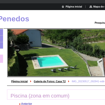
Página inicial
Mapa do 
Penedos
Pesquis
Página inicial
Galeria de Fotos: Casa T2
IMG_20230517_092841-edit-
Piscina (zona em comum)
Anterior