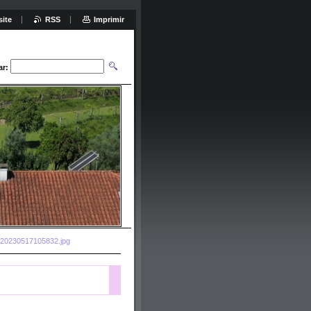
site
RSS
Imprimir
ar:
20230517105832.jpg