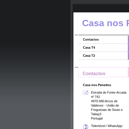
Casa nos 
Contactos
Casa T4
Casa T2
Contactos
Casa nos Penedos
Estrada de Fonte-Arcada
nº 742
4970-680 Arcos de
Valdevez - União de
Freguesias de Souto e
Tabaçô
Portugal
Telemóvel / WhatsApp: